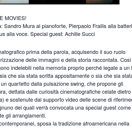
E MOVIES!
andro Mura al pianoforte, Pierpaolo Frailis alla batter
s alla voce. Special guest: Achille Succi
atografico prima della parola, acquisendo il suo ruolo
izzazione delle immagini e della storia raccontata. Così
no indelebili nella memoria proprio perché legate a un 
 sia che sia stata scritta appositamente o sia che sia stat
 un quartetto dalla pulsazione swing, che propone gli
ra, dettata dalle curiosità cinematografiche celate dietro
) e sostenute dal supporto video delle scene di riferime
ognuno dei quali verrà convocata una special guest come
te gli arrangiamenti.
 contemporanei, sposa la tradizione afroamericana nella