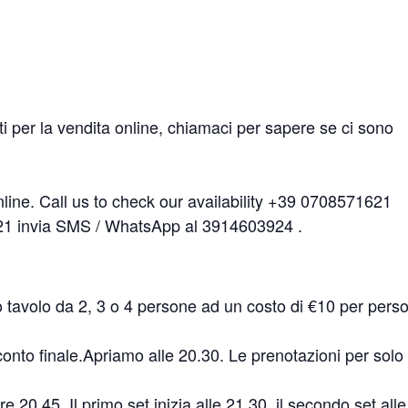
ti per la vendita online, chiamaci per sapere se ci sono
nline. Call us to check our availability +39 0708571621
621 invia SMS / WhatsApp al 3914603924 .
uo tavolo da 2, 3 o 4 persone ad un costo di €10 per pers
conto finale.Apriamo alle 20.30. Le prenotazioni per solo
e 20.45. Il primo set inizia alle 21.30, il secondo set alle