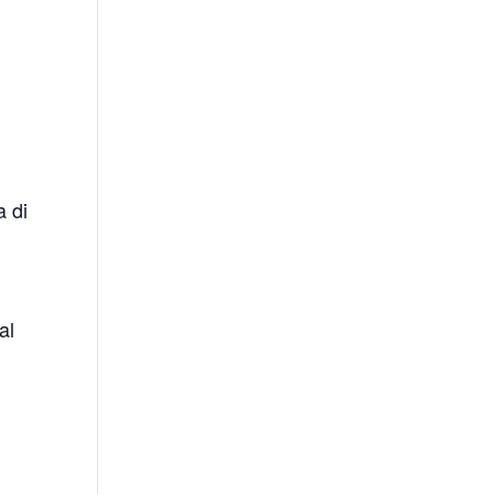
a di
al