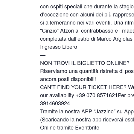
con ospiti speciali che durante la stag
d’eccezione con alcuni dei più rapprese
si alterneranno nei vari eventi. Una ri
“Cinzio” Atzori al contrabbasso e i mae
completata dall’estro di Marco Argiolas 
Ingresso Libero
—
NON TROVI IL BIGLIETTO ONLINE?
Riserviamo una quantità ristretta di pos
ancora posti disponibili!
CAN’T FIND YOUR TICKET HERE? We sell 
our availability +39 070 8571621Per p
3914603924 .
Tramite la nostra APP “Jazzino” su App
(Scaricando la nostra app riceverai escl
Online tramite Eventbrite