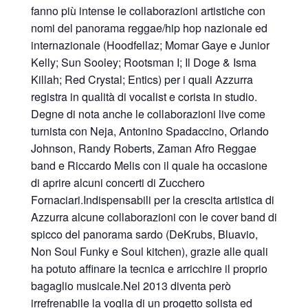
fanno più intense le collaborazioni artistiche con
nomi del panorama reggae/hip hop nazionale ed
internazionale (Hoodfellaz; Momar Gaye e Junior
Kelly; Sun Sooley; Rootsman I; Il Doge & Isma
Killah; Red Crystal; Entics) per i quali Azzurra
registra in qualità di vocalist e corista in studio.
Degne di nota anche le collaborazioni live come
turnista con Neja, Antonino Spadaccino, Orlando
Johnson, Randy Roberts, Zaman Afro Reggae
band e Riccardo Melis con il quale ha occasione
di aprire alcuni concerti di Zucchero
Fornaciari.Indispensabili per la crescita artistica di
Azzurra alcune collaborazioni con le cover band di
spicco del panorama sardo (DeKrubs, Bluavio,
Non Soul Funky e Soul kitchen), grazie alle quali
ha potuto affinare la tecnica e arricchire il proprio
bagaglio musicale.Nel 2013 diventa però
irrefrenabile la voglia di un progetto solista ed