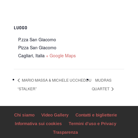
LUOGO
P.zza San Giacomo
Pizza San Giacomo
Cagliari
,
Italia
+ Google Maps
MARIO MASSA & MICHELE UCCHEDDU
MUDRAS
“STALKER”
QUARTET
Chi siamo
Video Gallery
Contatti e biglietterie
Informativa sui cookies
Termini d’uso e Privacy
Trasparenza