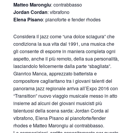
Matteo Marongiu
: contrabbasso
Jordan Cordan
: vibrafono
Elena Pisano
: pianoforte e fender rhodes
Considera il jazz come “una dolce sciagura” che
condiziona la sua vita dal 1991, una musica che
gli consente di esporre in maniera completa ogni
aspetto, anche il più remoto, della sua personalità,
lasciandolo felicemente dalla parte “sbagliata”.
Gianrico Manca, apprezzato batterista e
compositore cagliaritano tra i giovani talenti del
panorama jazz regionale arriva all’Expo 2016 con
“Transition” nuovo viaggio musicale messo in atto
insieme ad alcuni dei giovani musicisti più
talentuosi della scena sarda: Jordan Corda al
vibrafono, Elena Pisano al pianoforte/fender
rhodes e Matteo Marongiu al contrabbasso.
Le composizioni, scritte appositamente per questo