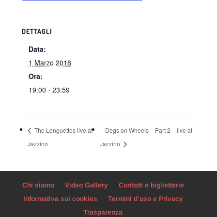
DETTAGLI
Data:
1 Marzo 2018
Ora:
19:00 - 23:59
The Longuettes live at
Dogs on Wheels – Part 2 – live at
Jazzino
Jazzino
Chi siamo
Video Gallery
Contatti e biglietterie
Informativa sui cookies
Termini d’uso e Privacy
Trasparenza