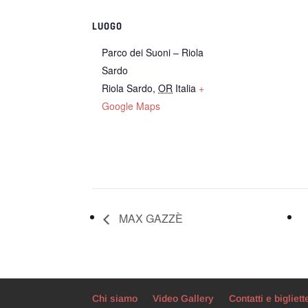
LUOGO
Parco dei Suoni – Riola
Sardo
Riola Sardo
,
OR
Italia
+
Google Maps
MAX GAZZÈ
Chi siamo
Video Gallery
Contatti e bigliett