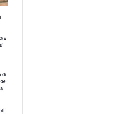
I
à il
ti
 di
 del
da
tti