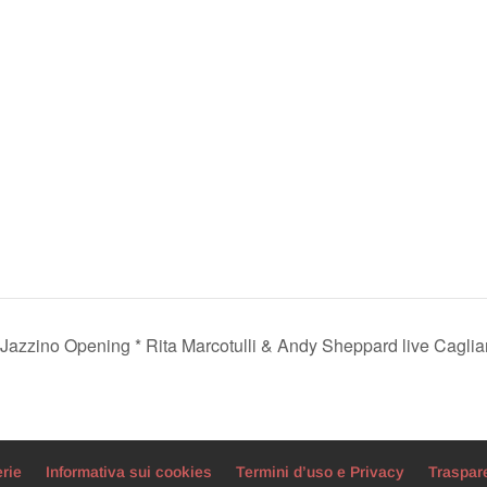
Jazzino Opening * Rita Marcotulli & Andy Sheppard live Caglia
erie
Informativa sui cookies
Termini d’uso e Privacy
Traspar