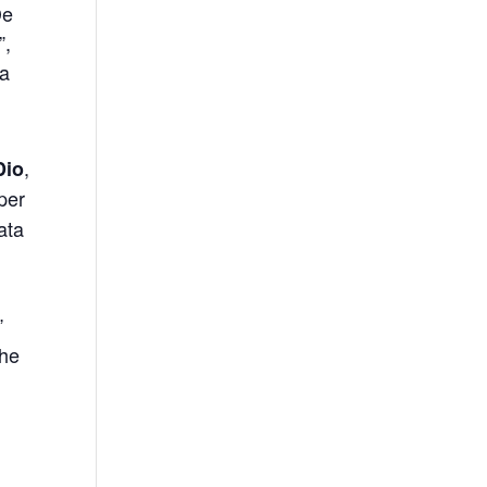
De
”,
na
,
Dio
per
ata
”
che
o