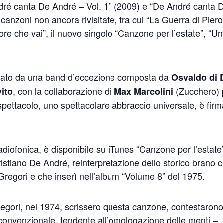
dré canta De André – Vol. 1” (2009) e “De André canta 
canzoni non ancora rivisitate, tra cui “La Guerra di Piero
e che vai”, il nuovo singolo “Canzone per l’estate”, “U
gnato da una band d’eccezione composta da
Osvaldo di 
, con la collaborazione di
(Zucchero) 
ito
Max Marcolini
 spettacolo, uno spettacolare abbraccio universale, è firm
 radiofonica, è disponibile su iTunes “Canzone per l’estate
ristiano De André, reinterpretazione dello storico brano 
regori e che inserì nell’album “Volume 8” del 1975.
ori, nel 1974, scrissero questa canzone, contestaron
convenzionale, tendente all’omologazione delle menti –