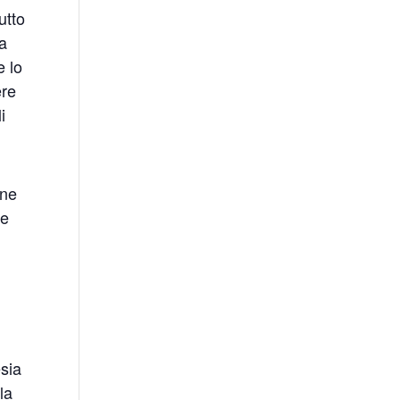
utto
 a
e lo
ere
i
one
 e
sia
la