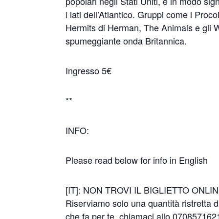
popolari negli Stati Uniti, e in modo sig
i lati dell’Atlantico. Gruppi come i Pr
Hermits di Herman, The Animals e gli W
spumeggiante onda Britannica.
Ingresso 5€
**
INFO:
Please read below for info in English
[IT]: NON TROVI IL BIGLIETTO ONLI
Riserviamo solo una quantità ristretta di
che fa per te, chiamaci allo 07085716