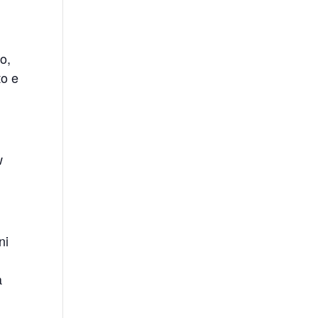
lo,
to e
w
ni
a