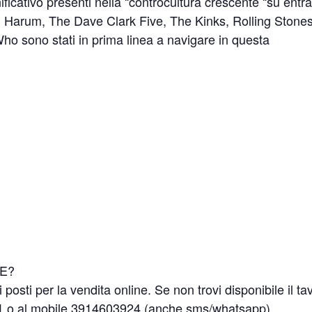
nificativo presenti nella “controcultura crescente “su entr
ocol Harum, The Dave Clark Five, The Kinks, Rolling Stones
ho sono stati in prima linea a navigare in questa
NE?
 posti per la vendita online. Se non trovi disponibile il ta
21 o al mobile 3914603924 (anche sms/whatsapp).