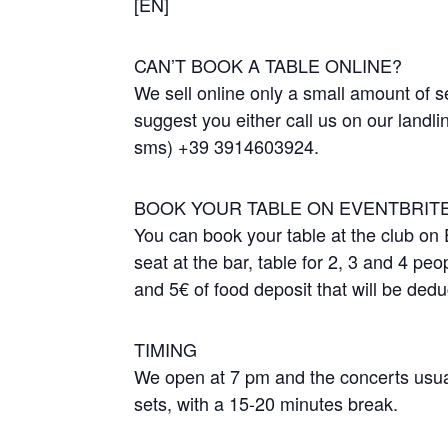
[EN]
CAN’T BOOK A TABLE ONLINE?
We sell online only a small amount of sea
suggest you either call us on our land
sms) +39 3914603924.
BOOK YOUR TABLE ON EVENTBRIT
You can book your table at the club on 
seat at the bar, table for 2, 3 and 4 peo
and 5€ of food deposit that will be dedu
TIMING
We open at 7 pm and the concerts usuall
sets, with a 15-20 minutes break.