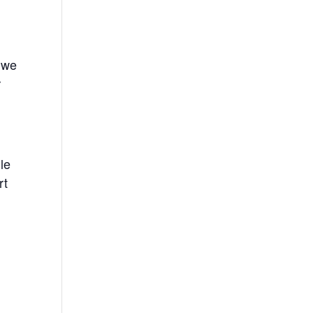
, we
r
le
rt