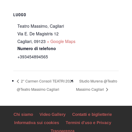
LUOGO
Teatro Massimo, Cagliari
Via E. De Magistris 12
Cagliari
,
09123
+ Google Maps
Numero di telefono
+393454894565
2° Carmen Consoli TEATRI 2025
Studio Murena @Teatro
@Teatro Massimo Cagliari
Massimo Cagliari
Chi siamo
Video Gallery
Contatti e biglietterie
Informativa sui cookies
Termini d’uso e Privacy
Trasparenza