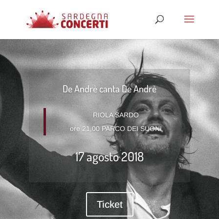
De Andrè canta De Andrè
RIOLA SARDO
ore 21,00 PARCO DEI SUONI
17 agosto 2018
Ticket