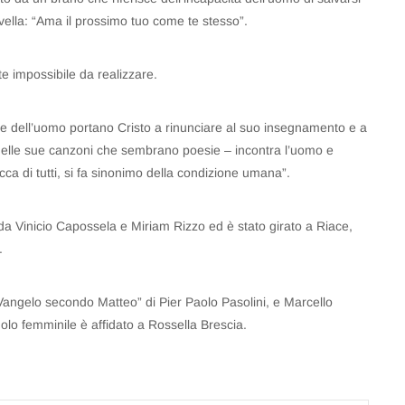
vella: “Ama il prossimo tuo come te stesso”.
 impossibile da realizzare.
gire dell’uomo portano Cristo a rinunciare al suo insegnamento e a
 nelle sue canzoni che sembrano poesie – incontra l’uomo e
cca di tutti, si fa sinonimo della condizione umana”.
o da Vinicio Capossela e Miriam Rizzo ed è stato girato a Riace,
.
Il Vangelo secondo Matteo” di Pier Paolo Pasolini, e Marcello
lo femminile è affidato a Rossella Brescia.