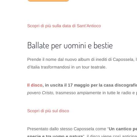
Scopri di più sulla data di Sant’Antioco
Ballate per uomini e bestie
Prende il nome dal nuovo album di inediti di Capossela, l
d’Italia trasformandosi in un tour teatrale.
Il disco
, in uscita il 17 maggio per la casa discogra
povero Cristo,
trasmesso ampiamente in tutte le radio e 
Scopri di più sul disco
Presentato dallo stesso Capossela come “
Un cantico per
specie e tra uomo e natura
”, il disco viene così antici