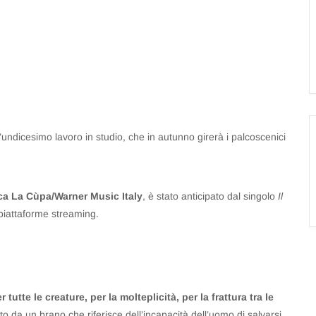
’undicesimo lavoro in studio, che in autunno girerà i palcoscenici
fica La Cùpa/Warner Music Italy
, è stato anticipato dal singolo
Il
piattaforme streaming.
 tutte le creature, per la molteplicità, per la frattura tra le
pato da un brano che riferisce dell’incapacità dell’uomo di salvarsi