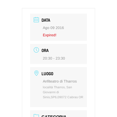
DATA
Ago 09 2016
Expired!
ORA
20:30 - 23:30
LUOGO
Anfiteatro di Tharros
località Tharros, San
Giovanni di
Sinis,SP6,09072 Cabras OR
CATEGORIA