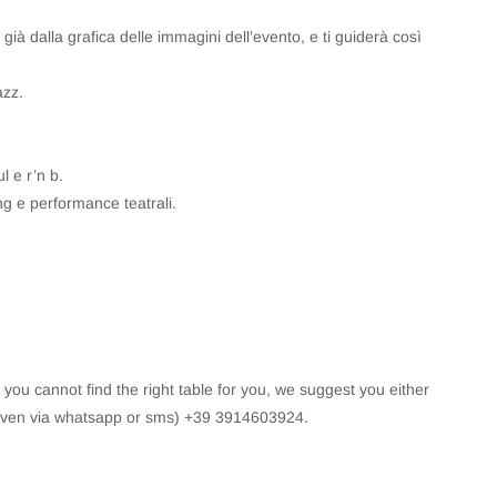
già dalla grafica delle immagini dell’evento, e ti guiderà così
azz.
l e r’n b.
ng e performance teatrali.
f you cannot find the right table for you, we suggest you either
(even via whatsapp or sms) +39 3914603924.