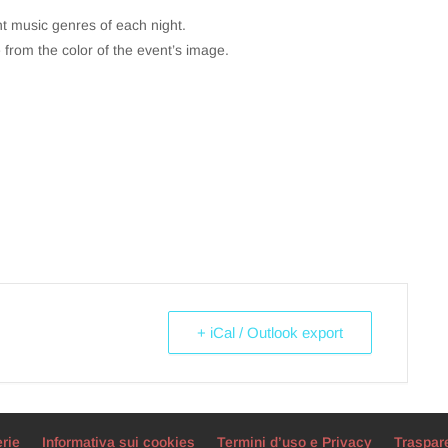
ent music genres of each night.
 from the color of the event’s image.
+ iCal / Outlook export
erie
Informativa sui cookies
Termini d’uso e Privacy
Traspar