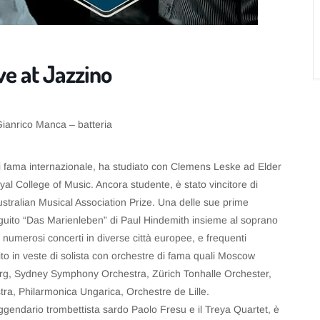
ive at Jazzino
Gianrico Manca – batteria
 di fama internazionale, ha studiato con Clemens Leske ad Elder
al College of Music. Ancora studente, è stato vincitore di
Australian Musical Association Prize. Una delle sue prime
seguito “Das Marienleben” di Paul Hindemith insieme al soprano
numerosi concerti in diverse città europee, e frequenti
ito in veste di solista con orchestre di fama quali Moscow
urg, Sydney Symphony Orchestra, Zürich Tonhalle Orchester,
a, Philarmonica Ungarica, Orchestre de Lille.
eggendario trombettista sardo Paolo Fresu e il Treya Quartet, è