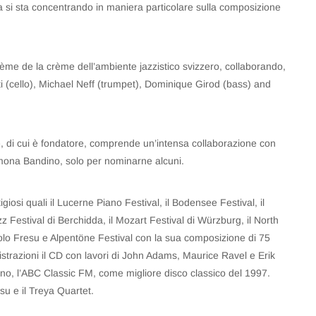
a si sta concentrando in maniera particolare sulla composizione
crème de la crème dell’ambiente jazzistico svizzero, collaborando,
otti (cello), Michael Neff (trumpet), Dominique Girod (bass) and
ive, di cui è fondatore, comprende un’intensa collaborazione con
mona Bandino, solo per nominarne alcuni.
tigiosi quali il Lucerne Piano Festival, il Bodensee Festival, il
zz Festival di Berchidda, il Mozart Festival di Würzburg, il North
olo Fresu e Alpentöne Festival con la sua composizione di 75
strazioni il CD con lavori di John Adams, Maurice Ravel e Erik
iano, l’ABC Classic FM, come migliore disco classico del 1997.
u e il Treya Quartet.