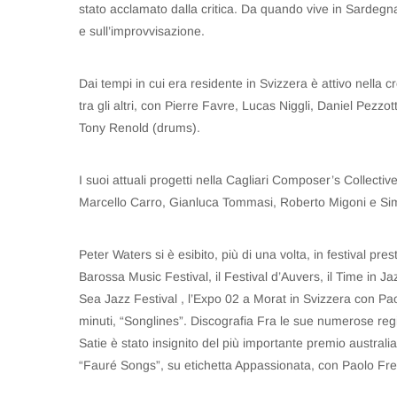
stato acclamato dalla critica. Da quando vive in Sardegn
e sull’improvvisazione.
Dai tempi in cui era residente in Svizzera è attivo nella 
tra gli altri, con Pierre Favre, Lucas Niggli, Daniel Pezz
Tony Renold (drums).
I suoi attuali progetti nella Cagliari Composer’s Collect
Marcello Carro, Gianluca Tommasi, Roberto Migoni e Si
Peter Waters si è esibito, più di una volta, in festival pres
Barossa Music Festival, il Festival d’Auvers, il Time in Ja
Sea Jazz Festival , l’Expo 02 a Morat in Svizzera con Pa
minuti, “Songlines”. Discografia Fra le sue numerose regi
Satie è stato insignito del più importante premio austral
“Fauré Songs”, su etichetta Appassionata, con Paolo Fres