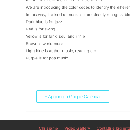
WHAT KIND OF MUSIC WILL YOU FIND?
We are introducing the color codes to identify the differ
In this way, the kind of music is immediately recognizable
Dark blue is for jazz.
Red is for swing.
Yellow is for funk, soul and r ‘n b
Brown is world music.
Light blue is author music, reading etc.
Purple is for pop music.
+ Aggiungi a Google Calendar
Chi siamo
Video Gallery
Contatti e bigliett