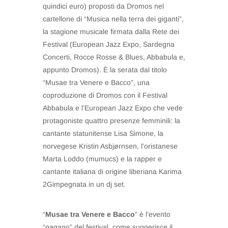
quindici euro) proposti da Dromos nel
cartellone di “Musica nella terra dei giganti”,
la stagione musicale firmata dalla Rete dei
Festival (European Jazz Expo, Sardegna
Concerti, Rocce Rosse & Blues, Abbabula e,
appunto Dromos). È la serata dal titolo
“Musae tra Venere e Bacco”, una
coproduzione di Dromos con il Festival
Abbabula e l’European Jazz Expo che vede
protagoniste quattro presenze femminili: la
cantante statunitense Lisa Simone, la
norvegese Kristin Asbjørnsen, l’oristanese
Marta Loddo (mumucs) e la rapper e
cantante italiana di origine liberiana Karima
2Gimpegnata in un dj set.
“
Musae tra Venere e Bacco
” è l’evento
“pagano” del festival, come suggerisce il